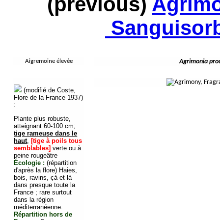
(previous)
Agrimo
Sanguisorba
Aigremoine élevée
Agrimonia pro
(modifié de Coste,
Flore de la France 1937)
:
Plante plus robuste,
atteignant 60
-100 cm
;
tige rameuse dans le
haut
,
[tige à poils tous
semblables]
verte ou à
peine rougeâtre
Écologie :
(répartition
d'après la flore)
Haies,
bois, ravins, çà et là
dans presque toute la
France ; rare surtout
dans la région
méditerranéenne.
Répartition hors de