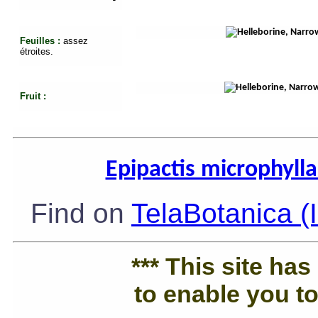
Feuilles :
assez
étroites.
Fruit :
Epipactis microphyll
Find on
TelaBotanica (
*** This site ha
to enable you to