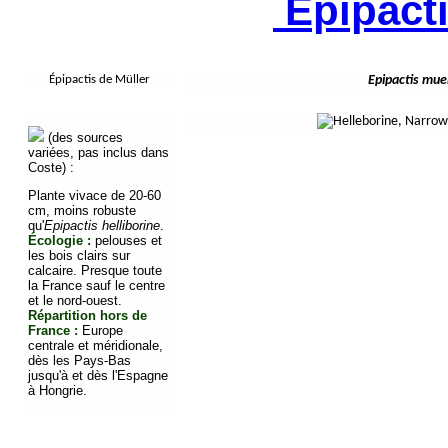
Epipacti
Épipactis de Müller
Epipactis muel
(des sources
variées, pas inclus dans
Coste) :
Plante vivace de 20-60
cm, moins robuste
qu'
Epipactis helliborine
.
Écologie :
pelouses et
les bois clairs sur
calcaire. Presque toute
la France sauf le centre
et le nord-ouest.
Répartition hors de
France :
Europe
centrale et méridionale,
dès les Pays-Bas
jusqu'à et dès l'Espagne
à Hongrie.