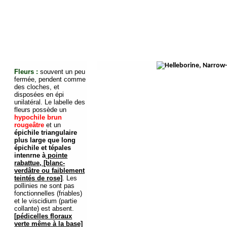
Fleurs :
souvent un peu
fermée, pendent comme
des cloches, et
disposées en épi
unilatéral. Le labelle des
fleurs possède un
hypochile brun
rougeâtre
et un
épichile triangulaire
plus large que long
épichile et tépales
intenrne à
pointe
rabattue, [blanc-
verdâtre ou faiblement
teintés de rose]
. Les
pollinies ne sont pas
fonctionnelles (friables)
et le viscidium (partie
collante) est absent.
[pédicelles floraux
verte même à la base]