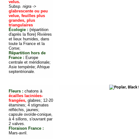
velus.
Subsp.
nigra
->
glabrescente ou peu
velue, feuilles plus
grandes, plus
triangulaires
Écologie :
(répartition
d'après la flore) Rivières
et lieux humides, dans
toute la France et la
Corse;
Répartition hors de
France :
Europe
centrale et méridionale;
Asie tempérée; Afrique
septentrionale.
Fleurs :
chatons à
écailles laciniées-
frangées,
glabres; 12-20
étamines; 4 stigmates
réfléchis, jaunes;
capsule ovoïde-conique,
à 4 sillons, s'ouvrant par
2 valves.
Floraison France :
Mars-avril.