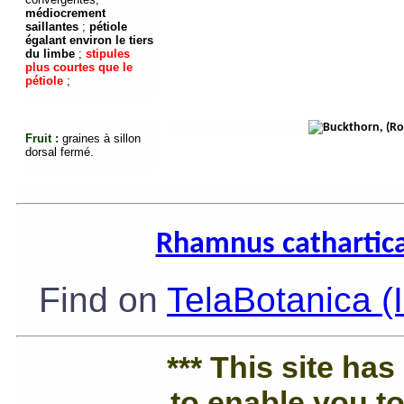
médiocrement
saillantes
;
pétiole
égalant environ le tiers
du limbe
;
stipules
plus courtes que le
pétiole
;
Fruit :
graines à sillon
dorsal fermé.
Rhamnus catharti
Find on
TelaBotanica (
*** This site ha
to enable you to