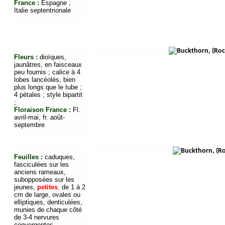
France :
Espagne ;
Italie septentrionale
Fleurs :
dioïques,
jaunâtres, en faisceaux
peu fournis ; calice à 4
lobes lancéolés, bien
plus longs que le tube ;
4 pétales ; style bipartit
;
Floraison France :
Fl.
avril-mai, fr. ao
ût-
septembre
Feuilles :
caduques,
fasciculées sur les
anciens rameaux,
subopposées sur les
jeunes,
petites
,
de 1 à 2
cm de large, ovales ou
elliptiques, denticulées,
munies de chaque côté
de 3-4 nervures
convergentes,