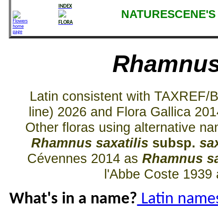
INDEX
NATURESCENE'S 
FLORA
Rhamnus 
Latin consistent with TAXREF/
line) 2026 and Flora Gallica 20
Other floras using alternative 
Rhamnus saxatilis
subsp.
sax
Cévennes 2014 as
Rhamnus sax
l'Abbe Coste 1939
What's in a name?
Latin names